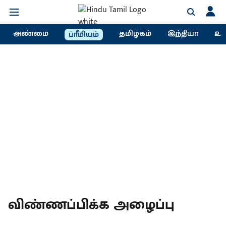
அண்மை
தமிழகம்
இந்தியா
உல
ப்ரீமியம்
விண்ணப்பிக்க அழைப்பு