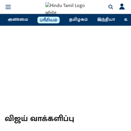
அண்மை
தமிழகம்
இந்தியா
உல
ப்ரீமியம்
விஜய் வாக்களிப்பு