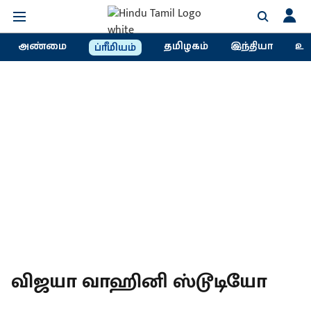
அண்மை
தமிழகம்
இந்தியா
உல
ப்ரீமியம்
விஜயா வாஹினி ஸ்டூடியோ