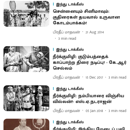
இந்து டாக்கீஸ்
சென்னையும் சினிமாவும்:
குதிரைகள் தயவால் உருவான
கோடம்பாக்கம்!
பிரதீப் மாதவன்
21 Aug 2014
3
min read
இந்து டாக்கீஸ்
நீர்க்குமிழி: குடும்பத்தைக்
காப்பாற்ற திரை நடிப்பு! - கே.ஆர்
செல்லம்
பிரதீப் மாதவன்
15 Dec 2017
3
min read
இந்து டாக்கீஸ்
நீர்க்குமிழி: நம்பியாரை விஞ்சிய
வில்லன்!- எஸ்.ஏ.நடராஜன்
பிரதீப் மாதவன்
05 Jan 2018
3
min read
இந்து டாக்கீஸ்
நீர்க்குமிழி: இந்திய மேடைப் புலி