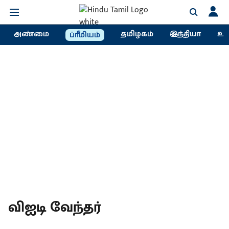
அண்மை
தமிழகம்
இந்தியா
உல
ப்ரீமியம்
விஐடி வேந்தர்