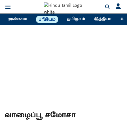
அண்மை
தமிழகம்
இந்தியா
உல
ப்ரீமியம்
வாழைப்பூ சமோசா