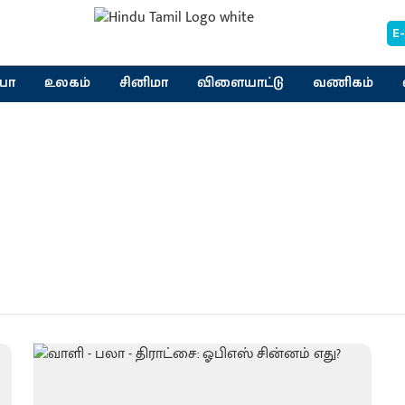
E
யா
உலகம்
சினிமா
விளையாட்டு
வணிகம்