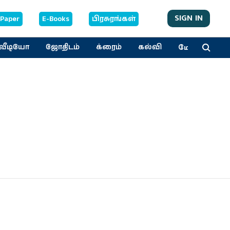
SIGN IN
-Paper
E-Books
பிரசுரங்கள்
மேலும்
வீடியோ
ஜோதிடம்
க்ரைம்
கல்வி