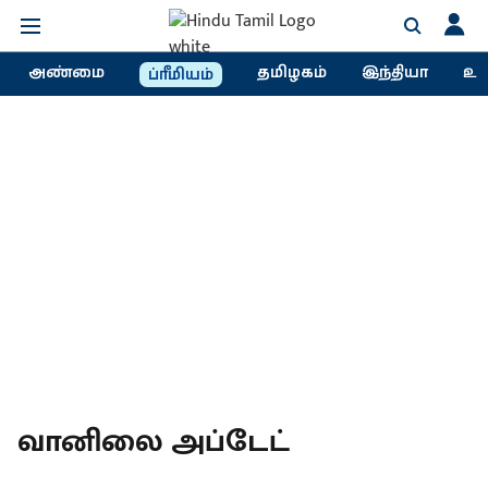
அண்மை
தமிழகம்
இந்தியா
உல
ப்ரீமியம்
வானிலை அப்டேட்