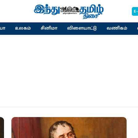
E
யா
உலகம்
சினிமா
விளையாட்டு
வணிகம்