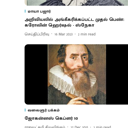
மாயா பஜார்
அறிவியலில் அங்கீகரிக்கப்பட்ட முதல் பெண்:
கரோலின் ஹெர்ஷல் - ஸ்நேகா
செய்திப்பிரிவு
16 Mar 2023
2
min read
வலைஞர் பக்கம்
ஜோகன்னஸ் கெப்ளர் 10
ராஜலட்சுமி சிவலிங்கம்
27 Dec 2015
2
min read