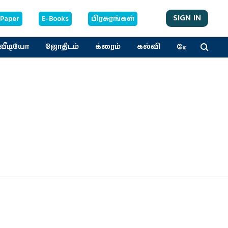
SIGN IN
-Paper
E-Books
பிரசுரங்கள்
மேலும்
வீடியோ
ஜோதிடம்
க்ரைம்
கல்வி