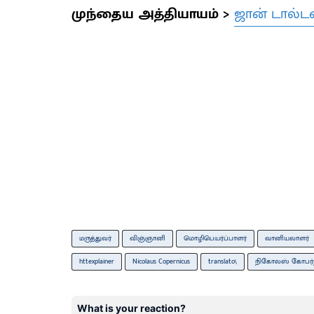
முந்தைய அத்தியாயம் >
ஜான் டால்டன
மருத்துவர்
விஞ்ஞானி
மொழிபெயர்ப்பாளர்
வானியலாளர்
httexplainer
Nicolaus Copernicus
translato\
நிகோலஸ் கோபர்