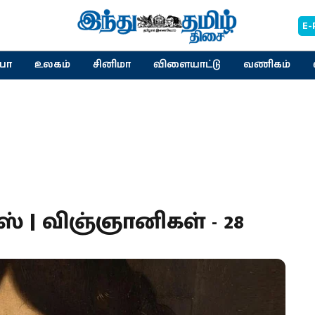
E-
யா
உலகம்
சினிமா
விளையாட்டு
வணிகம்
 | விஞ்ஞானிகள் - 28