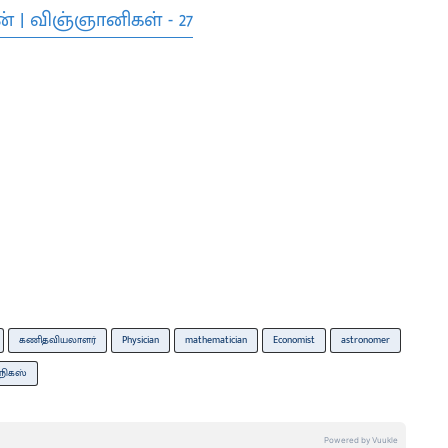
் | விஞ்ஞானிகள் - 27
கணிதவியலாளர்
Physician
mathematician
Economist
astronomer
நிகஸ்