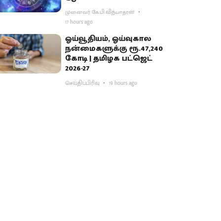
முனைவர் கே.பி.வித்யாதரன்
17 hours ago
ஓய்வூதியம், ஓய்வுகால
நன்மைகளுக்கு ரூ.47,240
கோடி | தமிழக பட்ஜெட்
2026-27
செய்திப்பிரிவு
19 hours ago