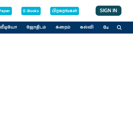
Paper
E-Books
பிரசுரங்கள்
SIGN IN
மேலும்
வீடியோ
ஜோதிடம்
க்ரைம்
கல்வி