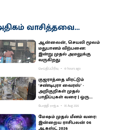
திகம் வாசித்தவை...
ஆன்லைன், செயலி மூலம்
மதுபானம் விற்பனை:
இன்று முதல் அமலுக்கு
வருகிறது
செய்திப்பிரிவு
19 hours ago
குஜராத்தை மிரட்டும்
‘சண்டிபுரா வைரஸ்’ -
அறிகுறிகள் முதல்
பாதிப்புகள் வரை | ஒரு
தெளிவுப் பார்வை
போத்தி ராஜ்.க
05 Aug 2026
மேஷம் முதல் மீனம் வரை:
இன்றைய ராசிபலன் 06
ஆகஸ்ட் 2026