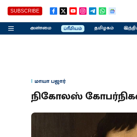
SUBSCRIBE
அண்மை
தமிழகம்
இந்தி
ப்ரீமியம்
மாயா பஜார்
நிகோலஸ் கோபர்நிகஸ்