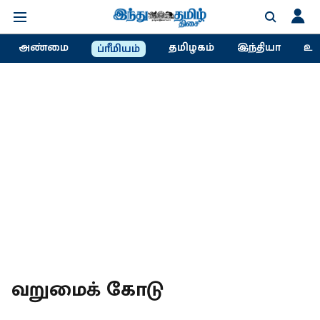
அண்மை
தமிழகம்
இந்தியா
உல
ப்ரீமியம்
வறுமைக் கோடு