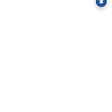
⌄
செய்திகள்