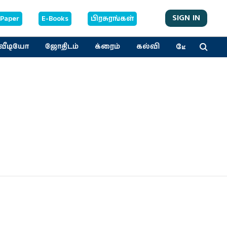
SIGN IN
-Paper
E-Books
பிரசுரங்கள்
மேலும்
வீடியோ
ஜோதிடம்
க்ரைம்
கல்வி