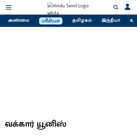
அண்மை
தமிழகம்
இந்தியா
உல
ப்ரீமியம்
வக்கார் யூனிஸ்