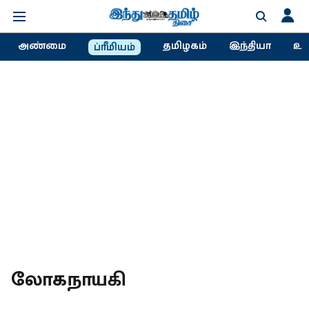
அண்மை
தமிழகம்
இந்தியா
உல
ப்ரீமியம்
லோகநாயகி