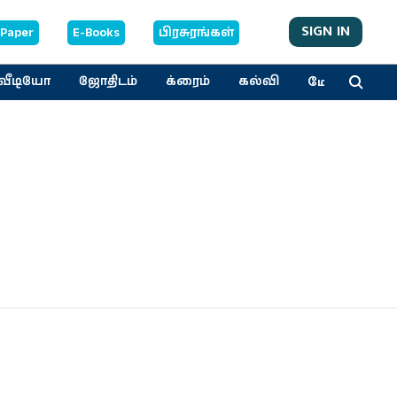
SIGN IN
-Paper
E-Books
பிரசுரங்கள்
மேலும்
வீடியோ
ஜோதிடம்
க்ரைம்
கல்வி