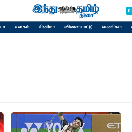
E
யா
உலகம்
சினிமா
விளையாட்டு
வணிகம்