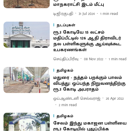
மாநகராட்சி இடம் மீட்பு
டி.ஜி.ரகுபதி
31 Jul 2024
1
min read
நடப்புகள்
ரூ.3 கோடியே 15 லட்சம்
மதிப்பீட்டில் 126 ஆதி திராவிடர்
நல பள்ளிகளுக்கு ஆய்வுக்கூட
உபகரணங்கள்
செய்திப்பிரிவு
08 Nov 2022
1
min read
தமிழகம்
மதுரை - நத்தம் பறக்கும் பாலம்
விபத்து: ஒப்பந்த நிறுவனத்திற்கு
ரூ.3 கோடி அபராதம்
ஒய்.ஆண்டனி செல்வராஜ்
26 Apr 2022
2
min read
தமிழகம்
சேலம் இந்து மகாஜன பள்ளியை
ரூ.3 கோடியில் புதுப்பிக்க