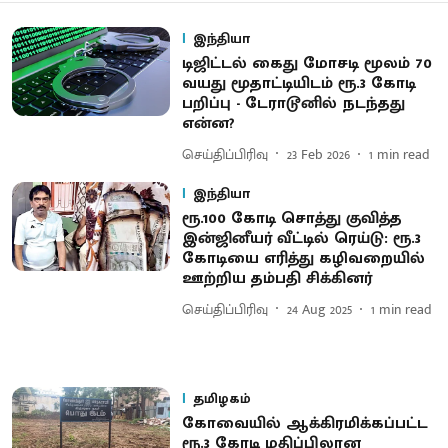
இந்தியா
டிஜிட்டல் கைது மோசடி மூலம் 70
வயது மூதாட்டியிடம் ரூ.3 கோடி
பறிப்பு - டேராடூனில் நடந்தது
என்ன?
செய்திப்பிரிவு
23 Feb 2026
1
min read
இந்தியா
ரூ.100 கோடி சொத்து குவித்த
இன்ஜினீயர் வீட்டில் ரெய்டு: ரூ.3
கோடியை எரித்து கழிவறையில்
ஊற்றிய தம்பதி சிக்கினர்
செய்திப்பிரிவு
24 Aug 2025
1
min read
தமிழகம்
கோவையில் ஆக்கிரமிக்கப்பட்ட
ரூ.3 கோடி மதிப்பிலான