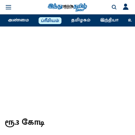
அண்மை
தமிழகம்
இந்தியா
உல
ப்ரீமியம்
ரூ.3 கோடி