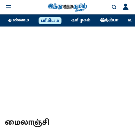
அண்மை
தமிழகம்
இந்தியா
உல
ப்ரீமியம்
மைலாஞ்சி