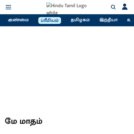
அண்மை
தமிழகம்
இந்தியா
உல
ப்ரீமியம்
மே மாதம்