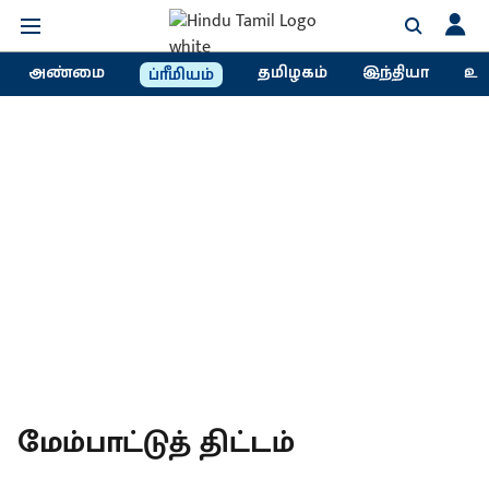
அண்மை
தமிழகம்
இந்தியா
உல
ப்ரீமியம்
மேம்பாட்டுத் திட்டம்