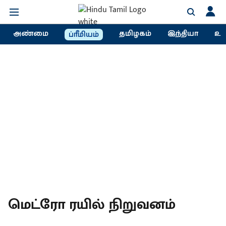
அண்மை
தமிழகம்
இந்தியா
உல
ப்ரீமியம்
மெட்ரோ ரயில் நிறுவனம்