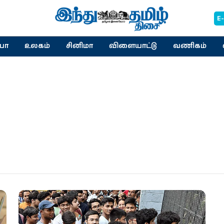
E
யா
உலகம்
சினிமா
விளையாட்டு
வணிகம்