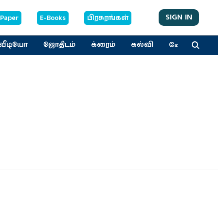
SIGN IN
-Paper
E-Books
பிரசுரங்கள்
மேலும்
வீடியோ
ஜோதிடம்
க்ரைம்
கல்வி