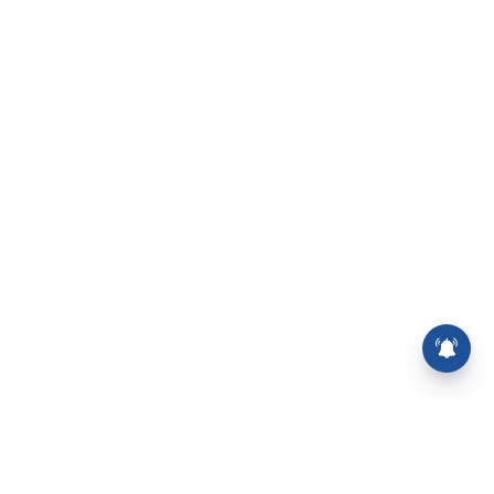
மைனஸ் பூஜ்ஜியம் மதிப்பெண்:
இபிஎஸ் ரேட்டிங் @வேளாண்
பட்ஜெட்