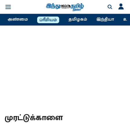
அண்மை
தமிழகம்
இந்தியா
உல
ப்ரீமியம்
முரட்டுக்காளை