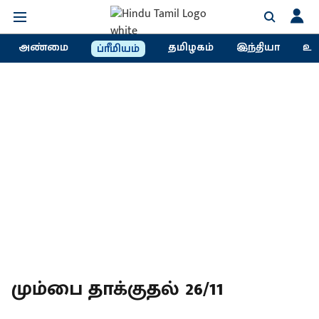
அண்மை
தமிழகம்
இந்தியா
உல
ப்ரீமியம்
மும்பை தாக்குதல் 26/11