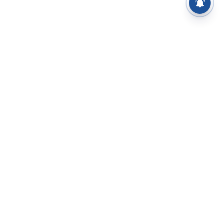
⌄
செய்திகள்