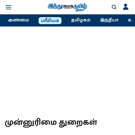
அண்மை
தமிழகம்
இந்தியா
உல
ப்ரீமியம்
முன்னுரிமை துறைகள்