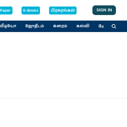
SIGN IN
-Paper
E-Books
பிரசுரங்கள்
மேலும்
வீடியோ
ஜோதிடம்
க்ரைம்
கல்வி