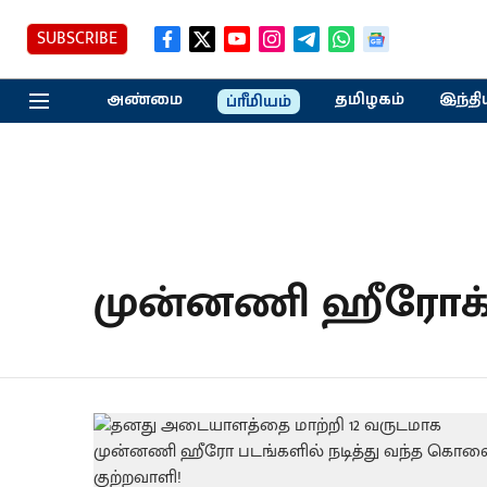
SUBSCRIBE
அண்மை
தமிழகம்
இந்தி
ப்ரீமியம்
முன்னணி ஹீரோக்