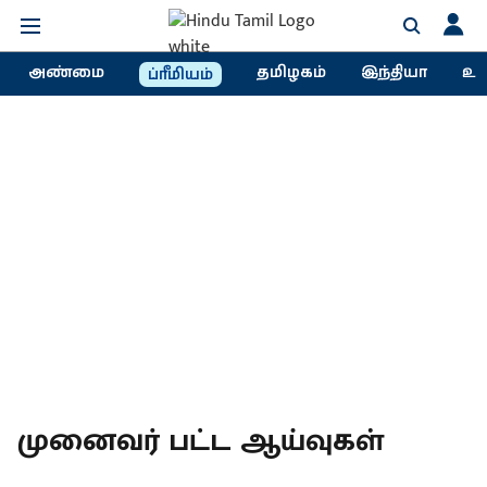
அண்மை
தமிழகம்
இந்தியா
உல
ப்ரீமியம்
முனைவர் பட்ட ஆய்வுகள்