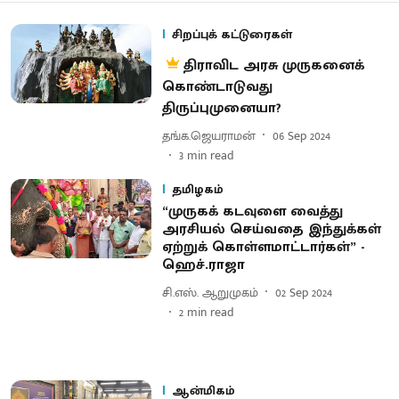
சிறப்புக் கட்டுரைகள்
திராவிட அரசு முருகனைக்
கொண்டாடுவது
திருப்புமுனையா?
தங்க.ஜெயராமன்
06 Sep 2024
3
min read
தமிழகம்
“முருகக் கடவுளை வைத்து
அரசியல் செய்வதை இந்துக்கள்
ஏற்றுக் கொள்ளமாட்டார்கள்” -
ஹெச்.ராஜா
சி.எஸ். ஆறுமுகம்
02 Sep 2024
2
min read
ஆன்மிகம்