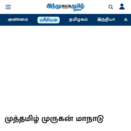
அண்மை
தமிழகம்
இந்தியா
உல
ப்ரீமியம்
முத்தமிழ் முருகன் மாநாடு