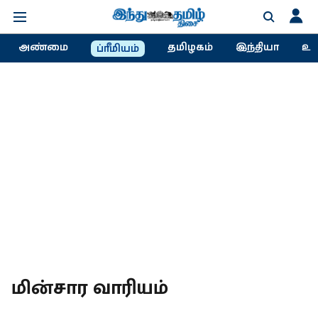
அண்மை
தமிழகம்
இந்தியா
உல
ப்ரீமியம்
மின்சார வாரியம்