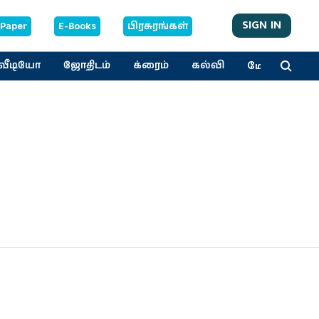
SIGN IN
-Paper
E-Books
பிரசுரங்கள்
மேலும்
வீடியோ
ஜோதிடம்
க்ரைம்
கல்வி