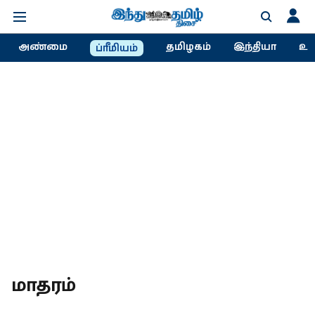
அண்மை
தமிழகம்
இந்தியா
உல
ப்ரீமியம்
மாதரம்