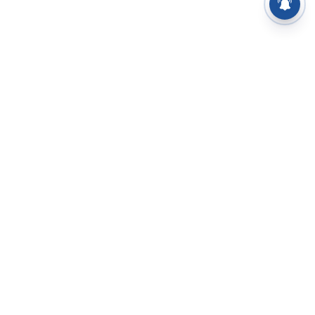
⌄
செய்திகள்