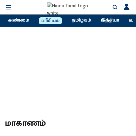
அண்மை
தமிழகம்
இந்தியா
உல
ப்ரீமியம்
மாகாணம்