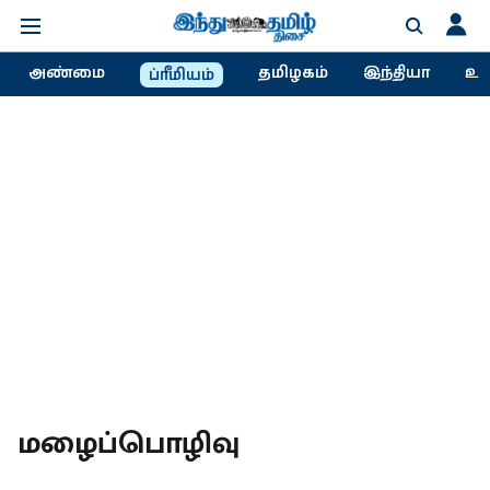
அண்மை
தமிழகம்
இந்தியா
உல
ப்ரீமியம்
மழைப்பொழிவு