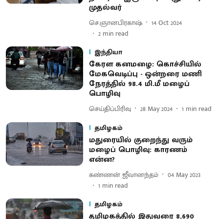
முதல்வர்
செ.ஞானபிரகாஷ்
14 Oct 2024
2
min read
இந்தியா
கேரள கனமழை: கொச்சியில்
மேகவெடிப்பு - ஒன்றரை மணி
நேரத்தில் 98.4 மி.மீ மழைப்
பொழிவு
செய்திப்பிரிவு
28 May 2024
1
min read
தமிழகம்
மதுரையில் குறைந்து வரும்
மழைப் பொழிவு: காரணம்
என்ன?
கண்ணன் ஜீவானந்தம்
04 May 2023
1
min read
தமிழகம்
தமிழகத்தில் இதுவரை 8,690