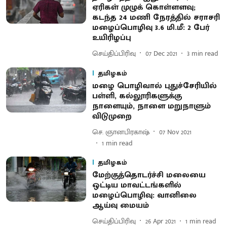
ஏரிகள் முழுக் கொள்ளளவு;
கடந்த 24 மணி நேரத்தில் சராசரி
மழைப்பொழிவு 3.6 மி.மீ: 2 பேர்
உயிரிழப்பு
செய்திப்பிரிவு
07 Dec 2021
3
min read
தமிழகம்
மழை பொழிவால் புதுச்சேரியில்
பள்ளி, கல்லூரிகளுக்கு
நாளையும், நாளை மறுநாளும்
விடுமுறை
செ. ஞானபிரகாஷ்
07 Nov 2021
1
min read
தமிழகம்
மேற்குத்தொடர்ச்சி மலையை
ஒட்டிய மாவட்டங்களில்
மழைப்பொழிவு: வானிலை
ஆய்வு மையம்
செய்திப்பிரிவு
26 Apr 2021
1
min read