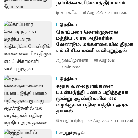
நம்பிக்கையில்லாத் தீர்மானம்
டி. கார்த்திக்
16 Aug 2023
2
min read
இந்தியா
கொப்பரை கொள்முதலை
மத்திய அரசு அதிகரிக்க
வேண்டும்: மக்களவையில் திமுக
எம்.பி சிகாமணி வலியுறுத்தல்
ஆர்.ஷபிமுன்னா
08 Aug 2023
1
min read
இந்தியா
சமூக வலைதளங்களை
பயன்படுத்தி பணம் பறித்ததாக
மூன்று ஆண்டுகளில் 1350
வழக்குகள் பதிவு: மத்திய அரசு
தகவல்
செய்திப்பிரிவு
07 Aug 2023
1
min read
சுற்றுச்சூழல்