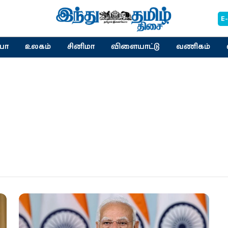
E
யா
உலகம்
சினிமா
விளையாட்டு
வணிகம்