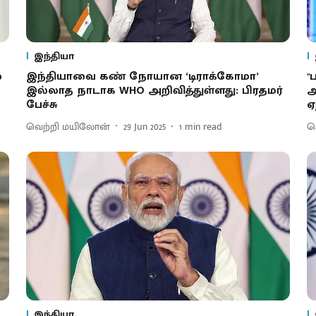
இந்தியா
்
இந்தியாவை கண் நோயான ‘டிராக்கோமா’
'
இல்லாத நாடாக WHO அறிவித்துள்ளது: பிரதமர்
ஆ
பேச்சு
ஏ
வெற்றி மயிலோன்
29 Jun 2025
1
min read
செ
இந்தியா