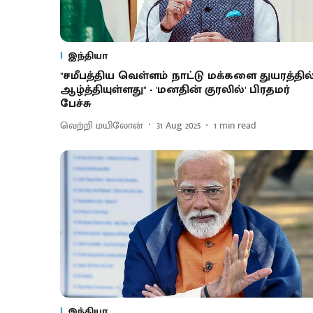
இந்தியா
''சமீபத்திய வெள்ளம் நாட்டு மக்களை துயரத்தில
ஆழ்த்தியுள்ளது'' - 'மனதின் குரலில்' பிரதமர்
பேச்சு
வெற்றி மயிலோன்
31 Aug 2025
1
min read
இந்தியா