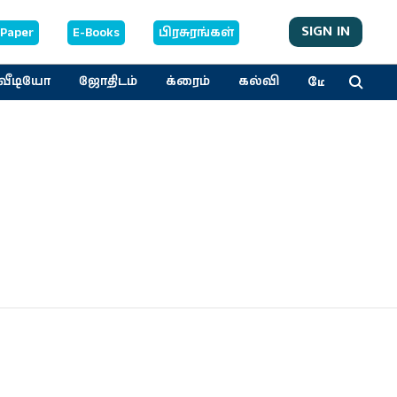
SIGN IN
-Paper
E-Books
பிரசுரங்கள்
மேலும்
வீடியோ
ஜோதிடம்
க்ரைம்
கல்வி