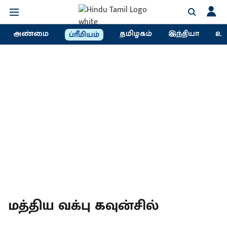
அண்மை
தமிழகம்
இந்தியா
உல
ப்ரீமியம்
மத்திய வக்பு கவுன்சில்