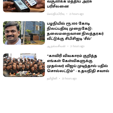
வசூலிக்க மத்திய அரசு
பரிசீலனை
செய்திப்பிரிவு
23 hours ago
பழநியில் ரூ.100 கோடி
நிலப்பதிவு முறைகேடு:
தலைமறைவான நிலத்தரகர்
வீட்டுக்கு சிபிசிஐடி ‘சீல்’
ஆ.நல்லசிவன்
21 hours ago
“காவிரி விவகாரம் குறித்த
எங்கள் கேள்விகளுக்கு
முதல்வர் விஜய் முடிந்தால் பதில்
சொல்லட்டும்” - உதயநிதி சவால்
தமிழினி
20 hours ago