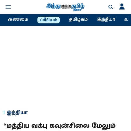
அண்மை
தமிழகம்
இந்தியா
உல
ப்ரீமியம்
இந்தியா
“மத்திய வக்பு கவுன்சிலை மேலும்