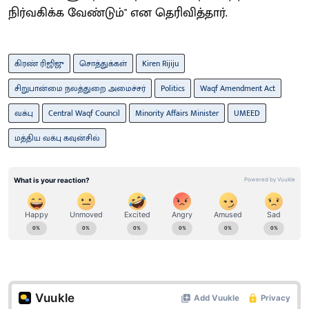
நிர்வகிக்க வேண்டும்" என தெரிவித்தார்.
கிரண் ரிஜிஜு
சொத்துக்கள்
Kiren Rijiju
சிறுபான்மை நலத்துறை அமைச்சர்
Politics
Waqf Amendment Act
வக்பு
Central Waqf Council
Minority Affairs Minister
UMEED
மத்திய வக்பு கவுன்சில்