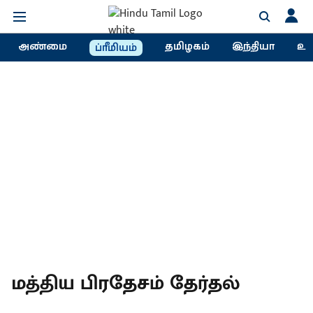
அண்மை
தமிழகம்
இந்தியா
உல
ப்ரீமியம்
மத்திய பிரதேசம் தேர்தல்