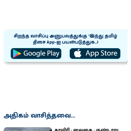
சிறந்த வாசிப்பு அனுபவத்துக்கு ‘இந்து தமிழ்
திசை App-ஐ பயன்படுத்துக..!
அதிகம் வாசித்தவை...
காவிரி - வைகை - குண்டாறு