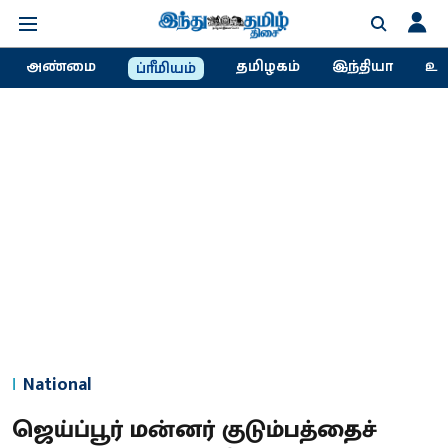
அண்மை
தமிழகம்
இந்தியா
உல
ப்ரீமியம்
National
ஜெய்ப்பூர் மன்னர் குடும்பத்தைச்