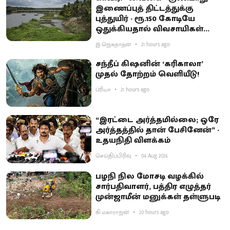
இணைப்புத் திட்டத்துக்கு
புத்துயிர் - ரூ.150 கோடியே
ஒதுக்கியதால் விவசாயிகள்
ஏமாற்றம்
இ.ஜெகநாதன்
21 hours ago
சந்தீப் கிஷனின் ‘கரிகாலா’
முதல் தோற்றம் வெளியீடு!
ப்ரியா
21 hours ago
“இரட்டை அர்த்தமில்லை; ஒரே
அர்த்தத்தில் தான் பேசினேன்” -
உதயநிதி விளக்கம்
செய்திப்பிரிவு
04 Aug 2026
பழநி நில மோசடி வழக்கில்
சார்பதிவாளர், பத்திர எழுத்தர்
முன்ஜாமீன் மனுக்கள் தள்ளுபடி
கி.மகாராஜன்
20 hours ago