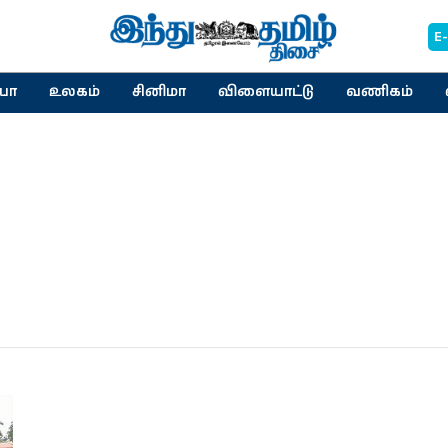
E
யா
உலகம்
சினிமா
விளையாட்டு
வணிகம்