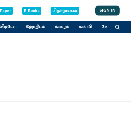
SIGN IN
-Paper
E-Books
பிரசுரங்கள்
மேலும்
வீடியோ
ஜோதிடம்
க்ரைம்
கல்வி