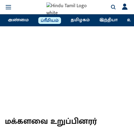
அண்மை
தமிழகம்
இந்தியா
உல
ப்ரீமியம்
மக்களவை உறுப்பினரர்