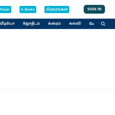
SIGN IN
-Paper
E-Books
பிரசுரங்கள்
மேலும்
வீடியோ
ஜோதிடம்
க்ரைம்
கல்வி