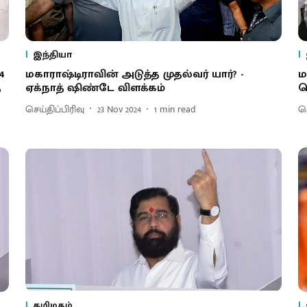
இந்தியா
4
மகாராஷ்டிராவின் அடுத்த முதல்வர் யார்? -
ம
ு
ஏக்நாத் ஷிண்டே விளக்கம்
த
செய்திப்பிரிவு
23 Nov 2024
1
min read
செ
தமிழகம்