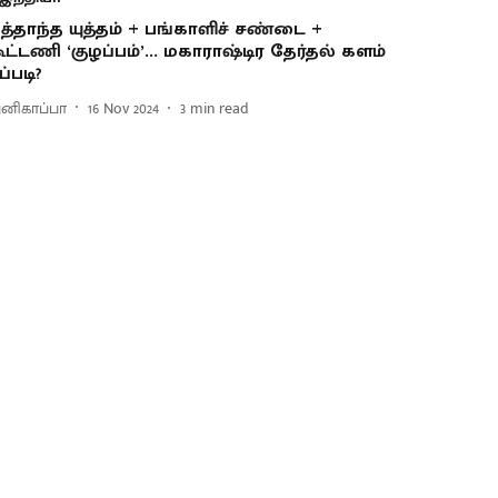
ித்தாந்த யுத்தம் + பங்காளிச் சண்டை +
ூட்டணி ‘குழப்பம்’... மகாராஷ்டிர தேர்தல் களம்
ப்படி?
னிகாப்பா
16 Nov 2024
3
min read