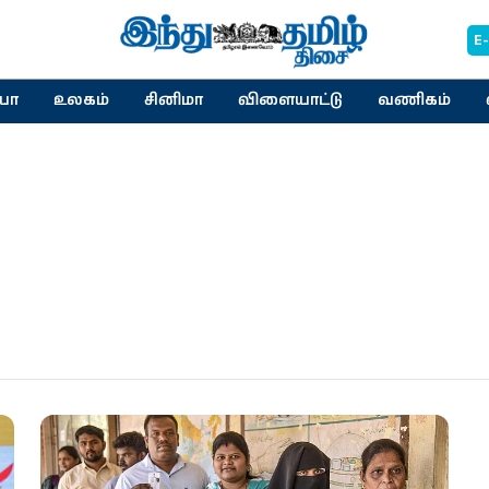
E
யா
உலகம்
சினிமா
விளையாட்டு
வணிகம்