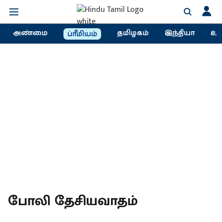
அண்மை
தமிழகம்
இந்தியா
உல
ப்ரீமியம்
போலி தேசியவாதம்