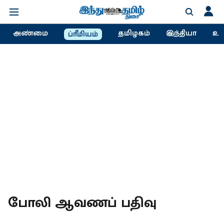
அண்மை
தமிழகம்
இந்தியா
உல
ப்ரீமியம்
போலி ஆவணப் பதிவு