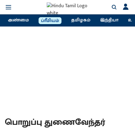
அண்மை
தமிழகம்
இந்தியா
உல
ப்ரீமியம்
பொறுப்பு துணைவேந்தர்