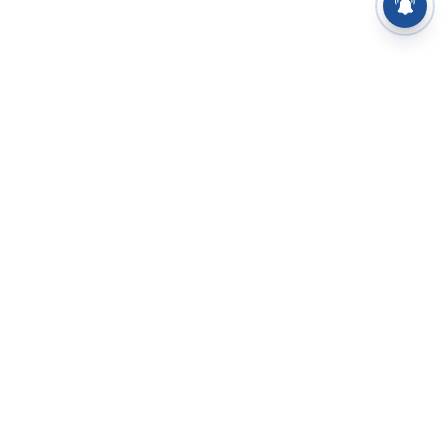
⌄
செய்திகள்