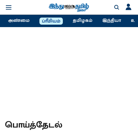
அண்மை
தமிழகம்
இந்தியா
உல
ப்ரீமியம்
பொய்த்தேடல்