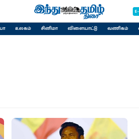
E
யா
உலகம்
சினிமா
விளையாட்டு
வணிகம்