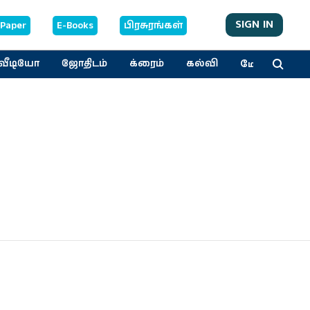
SIGN IN
-Paper
E-Books
பிரசுரங்கள்
மேலும்
வீடியோ
ஜோதிடம்
க்ரைம்
கல்வி