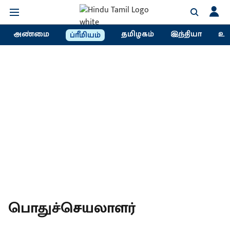
அண்மை
தமிழகம்
இந்தியா
உல
ப்ரீமியம்
பொதுச்செயலாளர்