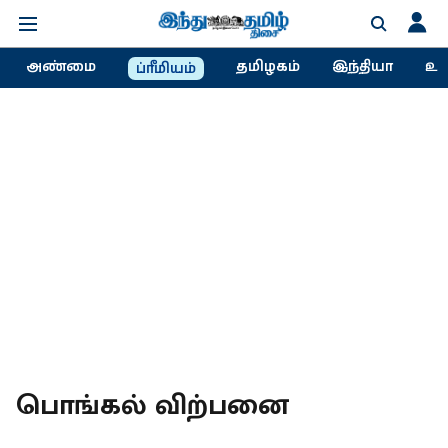
அண்மை
தமிழகம்
இந்தியா
உல
ப்ரீமியம்
பொங்கல் விற்பனை