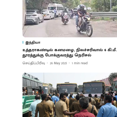
இந்தியா
உத்​த​ராகண்​டில்​ க​னமழை, நிலச்​சரி​வால்​ 6 கி.மீ.
தூரத்​துக்​கு போக்​கு​வரத்​து நெரிசல்​
செய்திப்பிரிவு
26 May 2025
1
min read