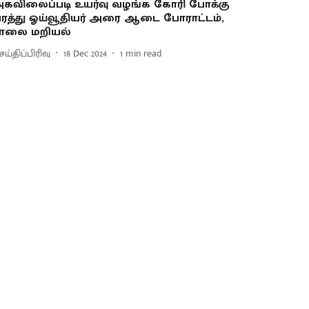
க​விலைப்படி உயர்வு வழங்க கோரி போக்கு​
ரத்து ஓய்வூதியர் அரை ஆடை போராட்​டம்,
ாலை மறியல்
ய்திப்பிரிவு
18 Dec 2024
1
min read