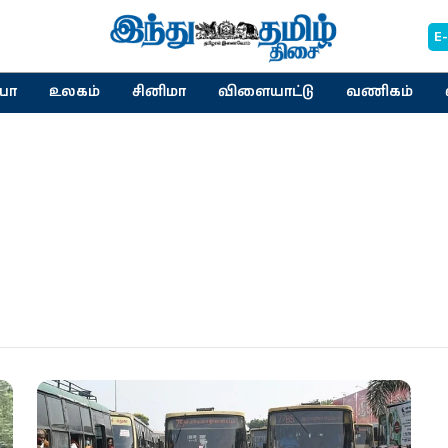
E
யா
உலகம்
சினிமா
விளையாட்டு
வணிகம்