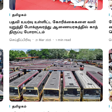
தமிழகம்
ப​தவி உயர்வு உள்​ளிட்ட கோரிக்​கைகளை வலி​
ப
யுறுத்தி போக்​கு​வரத்து ஆணை​யரகத்​தில் காத்​
க
திருப்பு போ​ராட்​டம்
த
செய்திப்பிரிவு
21 Mar 2025
1
min read
செ
தமிழகம்