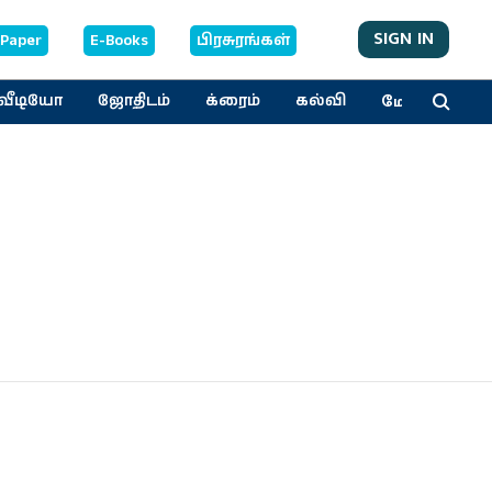
SIGN IN
-Paper
E-Books
பிரசுரங்கள்
மேலும்
வீடியோ
ஜோதிடம்
க்ரைம்
கல்வி