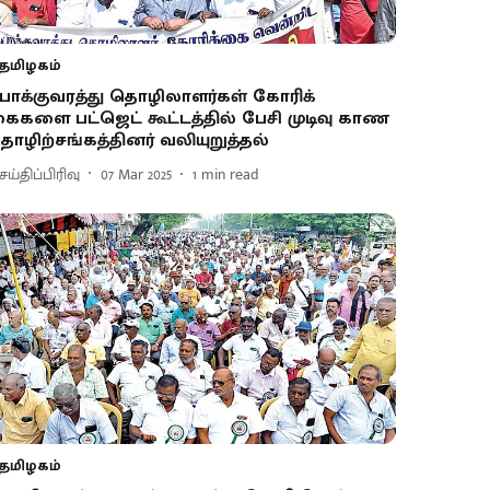
தமிழகம்
ோக்​கு​வரத்து தொழிலா​ளர்​கள் கோரிக்​
ைகளை பட்​ஜெட் கூட்டத்தில் பேசி முடிவு காண
ொழிற்​சங்​கத்​தினர் வலியுறுத்​தல்
ய்திப்பிரிவு
07 Mar 2025
1
min read
தமிழகம்