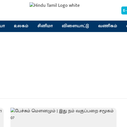
E
யா
உலகம்
சினிமா
விளையாட்டு
வணிகம்