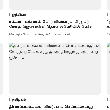
இந்தியா
ரஷ்யா - உக்ரைன் போர் விவகாரம்: பிரதமர்
“
மோடி, ஜெலன்ஸ்கி தொலைபேசியில் பேச்சு
க
செய்திப்பிரிவு
12 Aug 2025
1
min read
செ
தமிழகம்
்
திரைப்படங்களை விமர்சனம் செய்யக்கூடாது
ப