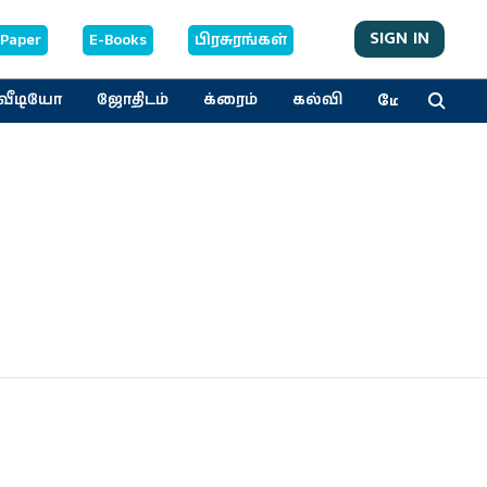
SIGN IN
-Paper
E-Books
பிரசுரங்கள்
மேலும்
வீடியோ
ஜோதிடம்
க்ரைம்
கல்வி